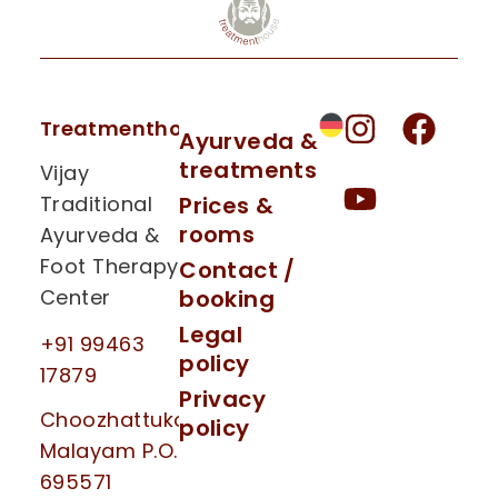
Treatmenthouse
Ayurveda &
treatments
Vijay
Traditional
Prices &
rooms
Ayurveda &
Foot Therapy
Contact /
Center
booking
Legal
+91 99463
policy
17879
Privacy
Choozhattukotta
policy
Malayam P.O.
695571